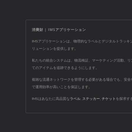
消費財 | IMSアプリケーション
IMSアプリケーションは、物理的なラベルとデジタルトラッ
リューションを提供します。
私たちの統合システムは、物流検証、マーケティング活動、リア
てのアイテムを追跡できるようにします。
複雑な流通ネットワークを管理する必要がある場合でも、安全
で運用効率が高いことを保証します。
IMSはあなたに高品質な
ラベル
,
ステッカー
,
チケット
を探求す