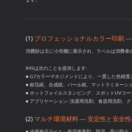
ます。
(1)
プロフェッショナルカラー印刷 —
消費財は主に小売棚に展示され、ラベルは消費者
IMSは次のことを提供します:
● G7カラーマネジメントにより、一貫した色精
● 銀箔紙、合成紙、パール紙、マットラミネー
● ホットフォイルスタンピング、スポットUVコ
● アプリケーション: 洗濯用洗剤、食器用洗剤
(2)
マルチ環境材料 — 安定性と安全
● 冷蔵食品ラベル：低温接着剤、防湿、曇り防止