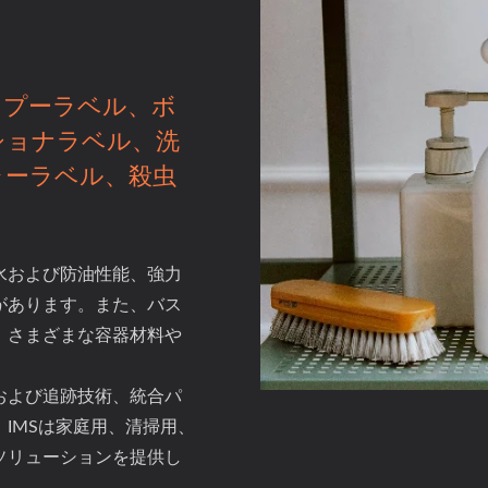
ンプーラベル、ボ
ショナラベル、洗
ャーラベル、殺虫
水および防油性能、強力
があります。また、バス
、さまざまな容器材料や
および追跡技術、統合パ
IMSは家庭用、清掃用、
ソリューションを提供し