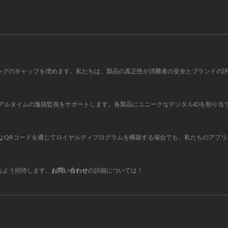
キングのギャップを埋めます。私たちは、製品の真正性が消費者の安全とブランドの
ルタイムの逸脱監視をサポートします。各製品にユニークなデジタルIDを割り当て
なQRコードを通じてロイヤルティプログラムを構築する場合でも、私たちのアプリ
るよう招待します。
お問い合わせ
の詳細については！