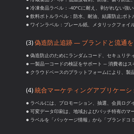
● 冷凍食品ラベル：-40°Cに耐え、剥がれない強
● 飲料ボトルラベル：防水、耐油、結露防止;ボ
● ワインラベル：プレール紙、メタリックフォイ
(3)
偽造防止追跡 — ブランドと流通
● 偽造防止のためにランダムコード、セキュリテ
● 一製品一コードの検証をサポート — 消費者は
● クラウドベースのプラットフォームにより、製
(4)
統合マーケティングアプリケーショ
● ラベルには、プロモーション、抽選、会員ログ
● 可変データ印刷は、地域およびバッチ特有のマ
● ラベルを「パッケージ情報」から「ブランドコ