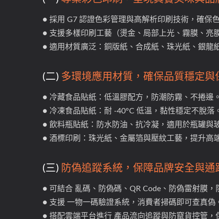
● 採用 G7 認證色彩管理與高解析印刷技術，確
● 支援多樣印刷工藝（燙金、局部上光、霧膜、亮
● 適用材質廣泛：銅版紙、合成紙、珠光紙、銀龍紙、
(二)
多環境應用材質，確保品質穩定與
● 冷藏食品貼紙：低溫膠配方，防潮防霧、不捲邊
● 冷凍食品貼紙：耐 -40°C 低溫，黏性穩定不脫落
● 飲料瓶貼紙：防水防油、抗冷凝，適用於瓶罐與
● 酒標印刷：珠光紙、金屬箔與壓紋工藝，提升高
(三)
防偽追蹤系統，保障品牌安全與通
● 可結合 亂碼、防偽碼、QR Code、防偽雷射
● 支援 一物一碼驗證系統，消費者掃碼即可查真偽
● 搭配雲端平台進行 產品流向追蹤與防竄貨控管