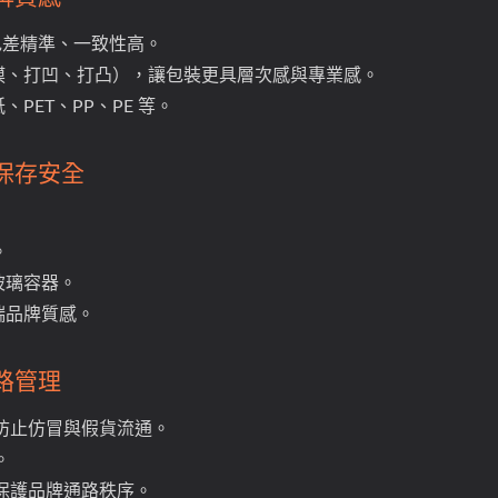
保色差精準、一致性高。
膜、打凹、打凸），讓包裝更具層次感與專業感。
PET、PP、PE 等。
保存安全
。
。
玻璃容器。
端品牌質感。
路管理
膜，防止仿冒與假貨流通。
。
，保護品牌通路秩序。