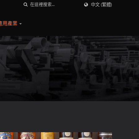
中文 (繁體)
應⽤產業