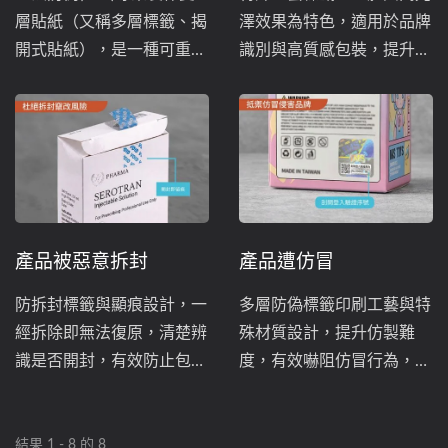
層貼紙（又稱多層標籤、揭
澤效果為特色，適用於品牌
開式貼紙），是一種可重複
識別與高質感包裝，提升產
開合、擴充資訊容量的包裝
品視覺層次與辨識度。
設計，雙層結構能在有限包
裝面積中呈現更多內容，也
可做為遮蔽獎項及序號的行
銷工具。
產品被惡意拆封
產品遭仿冒
防拆封標籤與顯痕設計，一
多層防偽標籤印刷工藝與特
經拆除即無法復原，清楚辨
殊材質設計，提升仿製難
識是否開封，有效防止包裝
度，有效嚇阻仿冒行為，守
竄改，守護商品安全與企業
護商品外觀完整與品牌信任
品牌信任。
價值。
結果 1 - 8 的 8